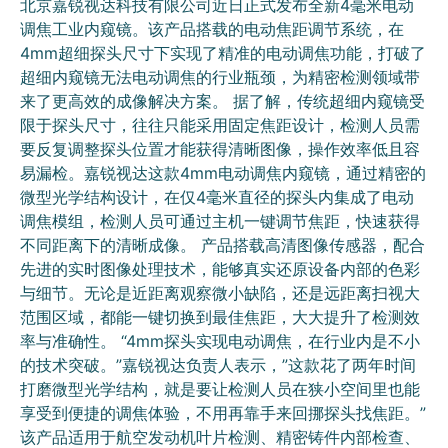
北京嘉锐视达科技有限公司近日正式发布全新4毫米电动
调焦工业内窥镜。该产品搭载的电动焦距调节系统，在
4mm超细探头尺寸下实现了精准的电动调焦功能，打破了
超细内窥镜无法电动调焦的行业瓶颈，为精密检测领域带
来了更高效的成像解决方案。 据了解，传统超细内窥镜受
限于探头尺寸，往往只能采用固定焦距设计，检测人员需
要反复调整探头位置才能获得清晰图像，操作效率低且容
易漏检。嘉锐视达这款4mm电动调焦内窥镜，通过精密的
微型光学结构设计，在仅4毫米直径的探头内集成了电动
调焦模组，检测人员可通过主机一键调节焦距，快速获得
不同距离下的清晰成像。 产品搭载高清图像传感器，配合
先进的实时图像处理技术，能够真实还原设备内部的色彩
与细节。无论是近距离观察微小缺陷，还是远距离扫视大
范围区域，都能一键切换到最佳焦距，大大提升了检测效
率与准确性。 “4mm探头实现电动调焦，在行业内是不小
的技术突破。”嘉锐视达负责人表示，”这款花了两年时间
打磨微型光学结构，就是要让检测人员在狭小空间里也能
享受到便捷的调焦体验，不用再靠手来回挪探头找焦距。”
该产品适用于航空发动机叶片检测、精密铸件内部检查、