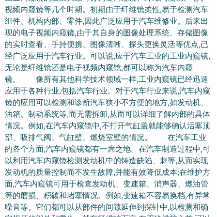
更是一件完美人机接
视频内窥镜等几个时期。初期由于纤维镜柔性,易于检测汽车
合的艺术品
组件、机构内部、零件,因此广泛应用于汽车维修业。后来出
现的电子视频内窥镜,由于其自身的图像处理系统、存储图像
的实时查看、手持便携、图像清晰、探头更换灵活等优点,已
经广泛应用于汽车行业。可以说,应于汽车工业的工业内窥镜,
无论是纤维镜还是电子视频内窥镜,都可以称为汽车内窥
镜。 像所有其他科学技术领域一样,工业内窥镜已经迅速
应用于各种行业,包括汽车行业。对于汽车行业来说,汽车内窥
镜的应用可以检测和诊断汽车狭小不方便的地方,如发动机、
油箱、制动系统等,而无需拆卸,从而可以详细了解内部的具体
情况。例如,在汽车内窥镜中,不打开气缸盖就能够确认活塞顶
部、吸排气阀、气缸壁、燃烧室壁的情况。 在汽车工业
的各个方面,汽车内窥镜都有一席之地。在汽车制造过程中,可
以利用汽车内窥镜检测发动机中的铸造缺陷、刺等,从而实现
发动机的质量控制而不发生故障,并能有效降低成本;在维护方
面,汽车内窥镜可用于检查发动机、变速箱、消声器、燃油管
等的磨损、积碳和堵塞情况。例如,变速箱不容易换档,有异常
噪音等。它们都可以从部件的间隙延伸到探针中,以检测和确